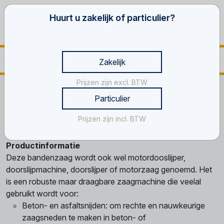
Huurt u zakelijk of particulier?
Zakelijk
Prijzen zijn excl. BTW
Home
Gereedschappen
Steen- en beton
Bandenzaag
Particulier
Bandenzaag
Prijzen zijn incl. BTW
Productinformatie
Deze bandenzaag wordt ook wel motordooslijper,
doorslijpmachine, doorslijper of motorzaag genoemd. Het
is een robuste maar draagbare zaagmachine die veelal
gebruikt wordt voor:
Beton- en asfaltsnijden: om rechte en nauwkeurige
zaagsneden te maken in beton- of