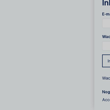
In
E-m
Wac
I
Wac
Nog
Acc