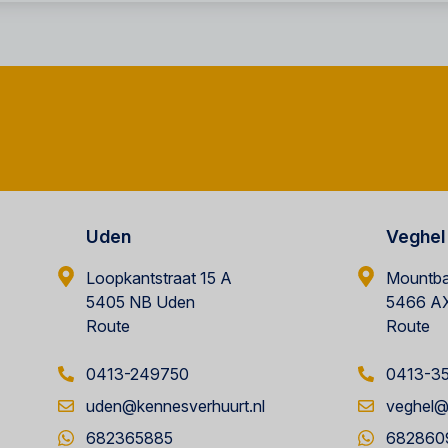
Uden
Veghel
Loopkantstraat 15 A
Mountba
5405 NB Uden
5466 AX
Route
Route
0413-249750
0413-3
uden@kennesverhuurt.nl
veghel@
682365885
682860