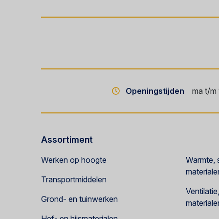
Openingstijden
ma t/m 
Assortiment
Werken op hoogte
Warmte, s
materiale
Transportmiddelen
Ventilati
Grond- en tuinwerken
materiale
Hef- en hijsmaterialen