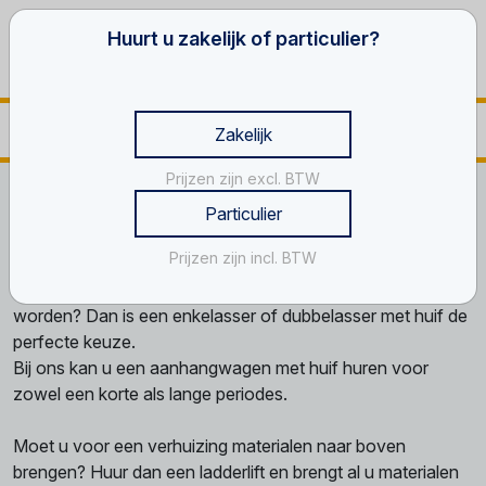
Huurt u zakelijk of particulier?
Zakelijk
Prijzen zijn excl. BTW
Home
Transportmiddelen
Huifaanhangwagens
Particulier
Huifaanhangwagens
Prijzen zijn incl. BTW
Gaat u verhuizen of moet u iets vervoeren dat niet nat mag
worden? Dan is een enkelasser of dubbelasser met huif de
perfecte keuze.
Bij ons kan u een aanhangwagen met huif huren voor
zowel een korte als lange periodes.
Moet u voor een verhuizing materialen naar boven
brengen? Huur dan een ladderlift en brengt al u materialen