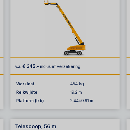
€ 345,-
v.a.
inclusief verzekering
Werklast
454 kg
Reikwijdte
19.2 m
Platform (lxb)
2.44x0.91 m
Telescoop, 56 m