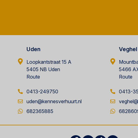
Uden
Veghel
Loopkantstraat 15 A
Mountba
5405 NB Uden
5466 AX
Route
Route
0413-249750
0413-3
uden@kennesverhuurt.nl
veghel@
682365885
682860