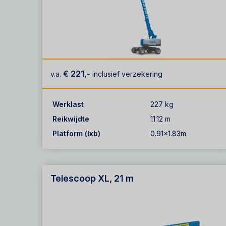
€ 221,-
v.a.
inclusief verzekering
Werklast
227 kg
Reikwijdte
11.12 m
Platform (lxb)
0.91x1.83m
Telescoop XL, 21 m