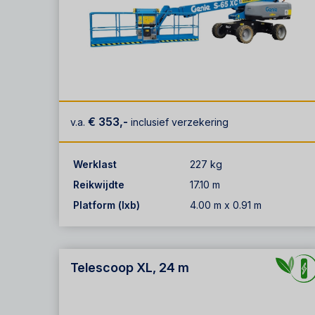
€ 353,-
v.a.
inclusief verzekering
Werklast
227 kg
Reikwijdte
17.10 m
Platform (lxb)
4.00 m x 0.91 m
Telescoop XL, 24 m