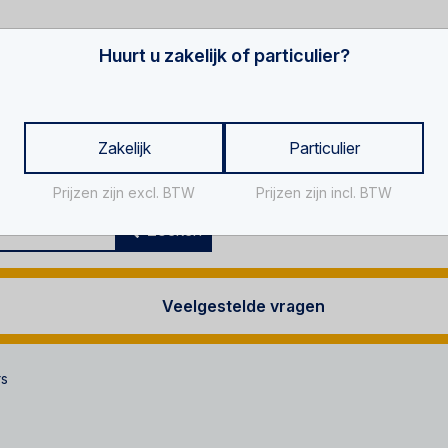
Huurt u zakelijk of particulier?
Zakelijk
Particulier
Prijzen zijn excl. BTW
Prijzen zijn incl. BTW
Za
Zoeken
Veelgestelde vragen
rs