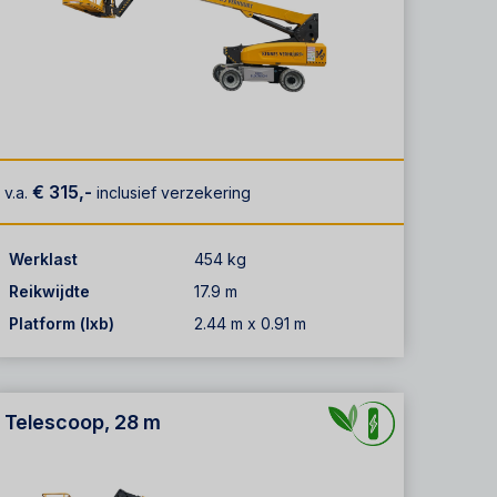
€ 315,-
v.a.
inclusief verzekering
Werklast
454 kg
Reikwijdte
17.9 m
Platform (lxb)
2.44 m x 0.91 m
Telescoop, 28 m