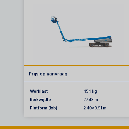
Prijs op aanvraag
Werklast
454 kg
Reikwijdte
27.43 m
Platform (lxb)
2.40x0.91 m