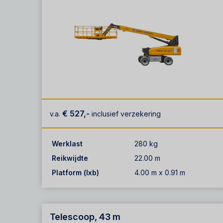
€ 527,-
v.a.
inclusief verzekering
Werklast
280 kg
Reikwijdte
22.00 m
Platform (lxb)
4.00 m x 0.91 m
Telescoop, 43 m