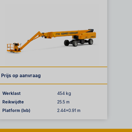
Prijs op aanvraag
Werklast
454 kg
Reikwijdte
25.5 m
Platform (lxb)
2.44x0.91 m