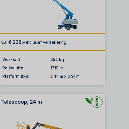
€ 238,-
v.a.
inclusief verzekering
Werklast
454 kg
Reikwijdte
17.10 m
Platform (lxb)
2.44 m x 0.91 m
Telescoop, 24 m