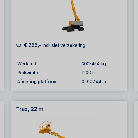
€ 255,-
v.a.
inclusief verzekering
Werklast
300-454 kg
Reikwijdte
11.00 m
Afmeting platform
0.91x2.44 m
Trax, 22 m