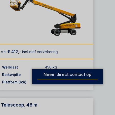
€ 412,-
v.a.
inclusief verzekering
Werklast
450 kg
Neem direct contact op
Reikwijdte
22.00 m
Platform (lxb)
2.44 m x 0.91 m
Telescoop, 48 m