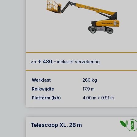
€ 430,-
v.a.
inclusief verzekering
Werklast
280 kg
Reikwijdte
17.9 m
Platform (lxb)
4.00 m x 0.91 m
Telescoop XL, 28 m