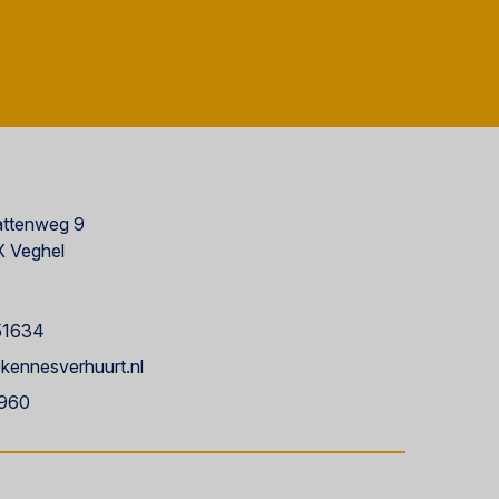
ttenweg 9
 Veghel
51634
kennesverhuurt.nl
960