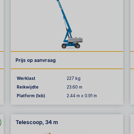
Prijs op aanvraag
Werklast
227 kg
Reikwijdte
23.60 m
Platform (lxb)
2.44 m x 0.91 m
Telescoop, 34 m