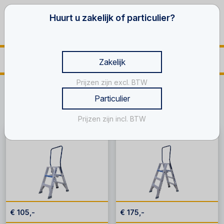
Huurt u zakelijk of particulier?
Zakelijk
Prijzen zijn excl. BTW
Home
Verkoop
Dubbele trappen
Particulier
Dubbele trappen
Prijzen zijn incl. BTW
Trap, 2 treden
Trap, 4 treden
€ 105,-
€ 175,-