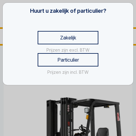
Huurt u zakelijk of particulier?
Zakelijk
Prijzen zijn excl. BTW
Home
Heftruck Oss
Particulier
Heftruck huren in Oss?
Prijzen zijn incl. BTW