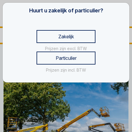
Huurt u zakelijk of particulier?
Zakelijk
Prijzen zijn excl. BTW
Home
Hoogwerker Hoogeloon
Particulier
Hoogwerker huren in Hoogeloon?
Prijzen zijn incl. BTW