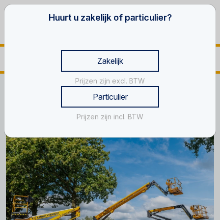
Huurt u zakelijk of particulier?
Zakelijk
Prijzen zijn excl. BTW
Home
Hoogwerker Lith
Particulier
Hoogwerker huren in Lith?
Prijzen zijn incl. BTW