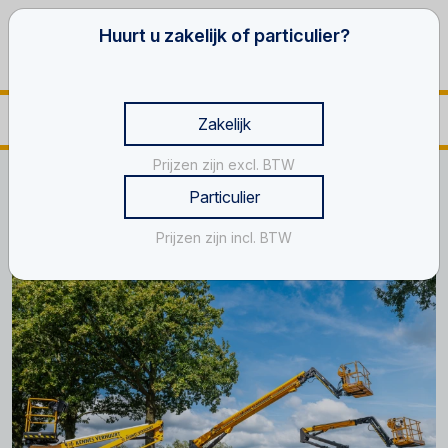
Huurt u zakelijk of particulier?
Zakelijk
Prijzen zijn excl. BTW
Home
Hoogwerker Loosbroek
Particulier
Hoogwerker huren in Loosbroek?
Prijzen zijn incl. BTW