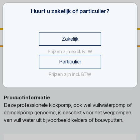
Huurt u zakelijk of particulier?
Zakelijk
Prijzen zijn excl. BTW
Home
Ventilatie, reiniging en schoonmaak materialen
Particulier
Waterpompen en -stofzuigers
Klokpomp, 18 m³
Prijzen zijn incl. BTW
Klokpomp, 18 m³
Productinformatie
Deze professionele klokpomp, ook wel vuilwaterpomp of
dompelpomp genoemd, is geschikt voor het wegpompen
van vuil water uit bijvoorbeeld kelders of bouwputten.