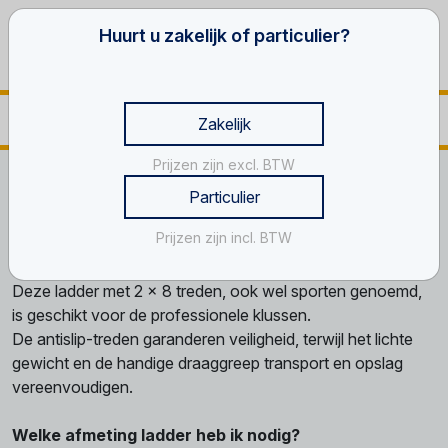
Huurt u zakelijk of particulier?
Zakelijk
Prijzen zijn excl. BTW
Home
Verkoop
Ladders
Ladder 2 x 8 treden
Particulier
Ladder 2 x 8 treden
Prijzen zijn incl. BTW
Productinformatie
Deze ladder met 2 x 8 treden, ook wel sporten genoemd,
is geschikt voor de professionele klussen.
De antislip-treden garanderen veiligheid, terwijl het lichte
gewicht en de handige draaggreep transport en opslag
vereenvoudigen.
Welke afmeting ladder heb ik nodig?