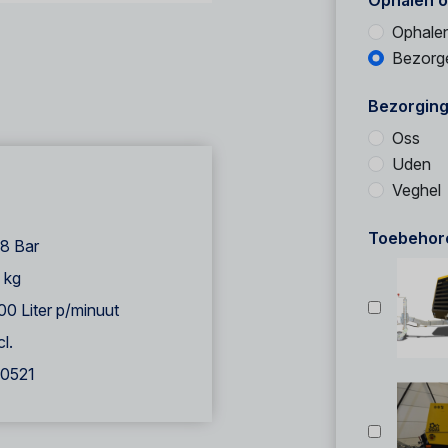
Ophalen o
Ophale
Bezorg
Bezorging
Oss
Uden
Veghel
Toebehor
8 Bar
 kg
00 Liter p/minuut
cl.
00521