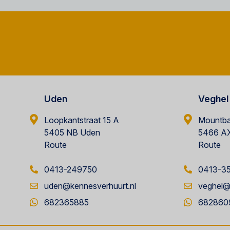
Uden
Veghel
Loopkantstraat 15 A
Mountba
5405 NB Uden
5466 AX
Route
Route
0413-249750
0413-3
uden@kennesverhuurt.nl
veghel@
682365885
682860