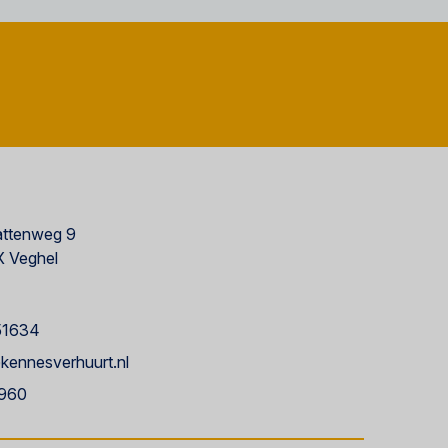
ttenweg 9
 Veghel
51634
kennesverhuurt.nl
960