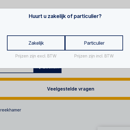
Huurt u zakelijk of particulier?
Zakelijk
Particulier
Prijzen zijn excl. BTW
Prijzen zijn incl. BTW
Za
Zoeken
Veelgestelde vragen
breekhamer