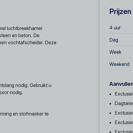
Prijzen
4 uur
wel luchtbreekhamer
steen en beton. De
Dag
 een vochtafscheider. Deze
Week
Weekend
Aanvulle
tslang nodig. Gebruikt u
ssor nodig.
Exclusie
Dagtarie
Exclusie
rming en stofmasker te
Exclusie
Exclusi