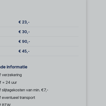
€ 23,-
€ 30,-
€ 90,-
€ 45,-
nde informatie
f verzekering
f = 24 uur
f slijtagekosten van min. €7,-
f eventueel transport
ef BTW