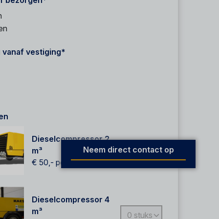
f bezorgen*
n
en
 vanaf vestiging*
en
Dieselcompressor 2
Neem direct contact op
m³
€ 50,-
per dag
Dieselcompressor 4
m³