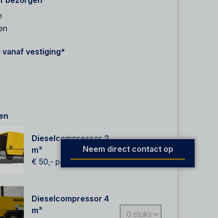
f bezorgen*
n
en
 vanaf vestiging*
en
Dieselcompressor 2
Neem direct contact op
m³
€ 50,-
per dag
Dieselcompressor 4
m³