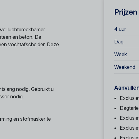
Prijzen
4 uur
wel luchtbreekhamer
steen en beton. De
Dag
 een vochtafscheider. Deze
Week
Weekend
Aanvulle
tslang nodig. Gebruikt u
ssor nodig.
Exclusie
Dagtarie
Exclusie
rming en stofmasker te
Exclusie
Exclusi