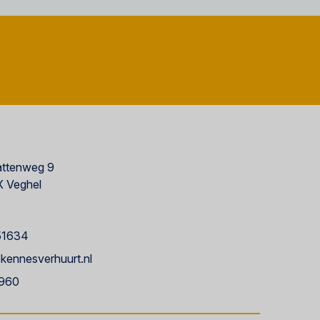
ttenweg 9
 Veghel
51634
kennesverhuurt.nl
960