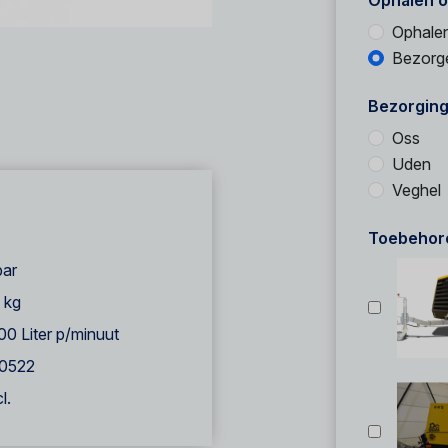
Ophalen o
Ophale
Bezorg
Bezorging
Oss
Uden
Veghel
Toebehor
bar
 kg
00 Liter p/minuut
0522
l.