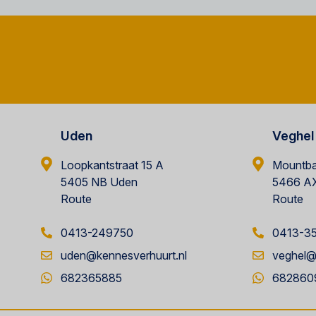
Uden
Veghel
Loopkantstraat 15 A
Mountba
5405 NB Uden
5466 AX
Route
Route
0413-249750
0413-3
uden@kennesverhuurt.nl
veghel@
682365885
682860