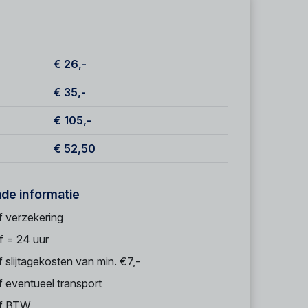
€ 26,-
€ 35,-
€ 105,-
€ 52,50
nde informatie
f verzekering
f = 24 uur
f slijtagekosten van min. €7,-
f eventueel transport
ef BTW