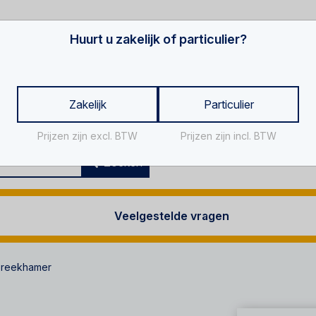
Huurt u zakelijk of particulier?
Zakelijk
Particulier
Prijzen zijn excl. BTW
Prijzen zijn incl. BTW
Za
Zoeken
Veelgestelde vragen
breekhamer