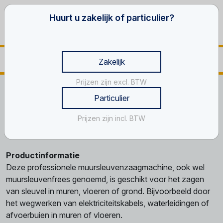
Huurt u zakelijk of particulier?
Zakelijk
Prijzen zijn excl. BTW
Home
Gereedschappen
Steen- en beton
Particulier
Muursleuvenzaag, nat
Prijzen zijn incl. BTW
Muursleuvenzaag, nat
Productinformatie
Deze professionele muursleuvenzaagmachine, ook wel
muursleuvenfrees genoemd, is geschikt voor het zagen
van sleuvel in muren, vloeren of grond. Bijvoorbeeld door
het wegwerken van elektriciteitskabels, waterleidingen of
afvoerbuien in muren of vloeren.