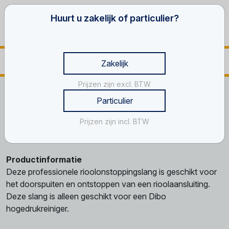
Huurt u zakelijk of particulier?
Zakelijk
Prijzen zijn excl. BTW
Home
Ventilatie, reiniging en schoonmaak materialen
Particulier
Hogedruk reinigers
Rioolontstoppingslang
Prijzen zijn incl. BTW
Rioolontstoppingslang
Productinformatie
Deze professionele rioolonstoppingslang is geschikt voor
het doorspuiten en ontstoppen van een rioolaansluiting.
Deze slang is alleen geschikt voor een Dibo
hogedrukreiniger.