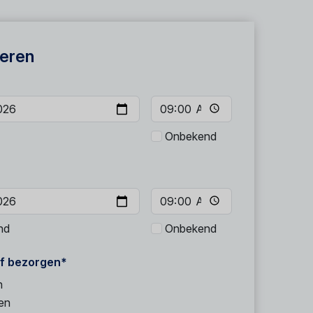
eren
Onbekend
nd
Onbekend
f bezorgen*
n
en