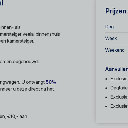
l
Prijzen
Dag
binnen- als
ersteiger veelal binnenshuis
Week
 een kamersteiger.
Weekend
t worden opgebouwd.
Aanvulle
Exclusie
hangwagen. U ontvangt
50%
Dagtarie
neer u deze direct na het
Exclusie
Exclusi
ten, €10,- aan