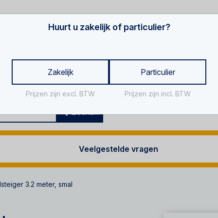
Huurt u zakelijk of particulier?
Zakelijk
Particulier
Prijzen zijn excl. BTW
Prijzen zijn incl. BTW
Za
Zoeken
Veelgestelde vragen
lsteiger 3.2 meter, smal