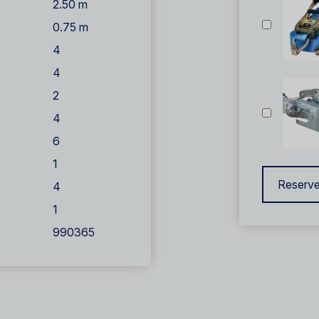
2.50 m
0.75 m
4
4
2
4
6
1
Reserve
4
1
990365