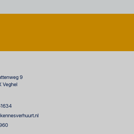
ttenweg 9
 Veghel
51634
kennesverhuurt.nl
960