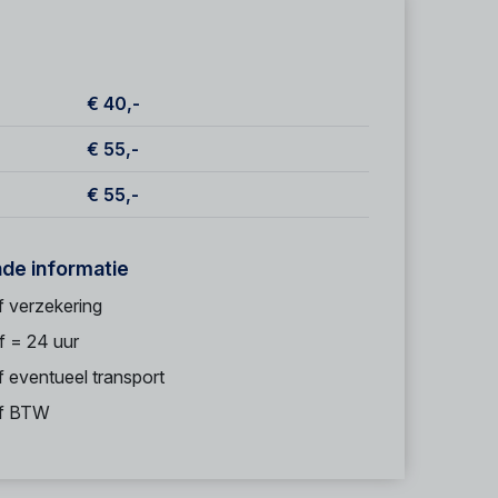
€ 40,-
€ 55,-
€ 55,-
nde informatie
f verzekering
f = 24 uur
f eventueel transport
ef BTW