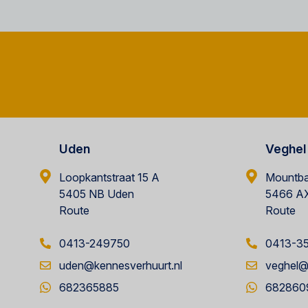
Uden
Veghel
Loopkantstraat 15 A
Mountba
5405 NB Uden
5466 AX
Route
Route
0413-249750
0413-3
uden@kennesverhuurt.nl
veghel@
682365885
682860