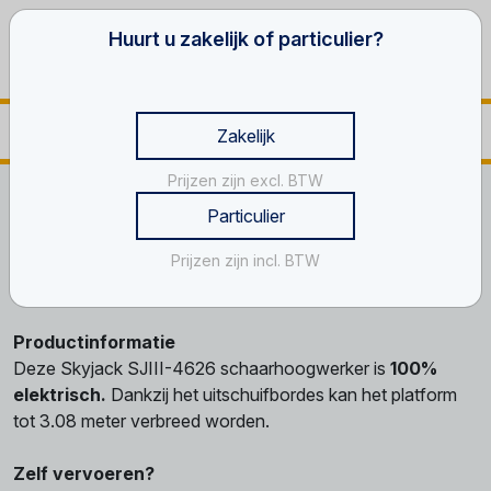
Huurt u zakelijk of particulier?
Zakelijk
Prijzen zijn excl. BTW
Home
Werken op hoogte
Schaar hoogwerkers
Particulier
Schaar, 10 m
Prijzen zijn incl. BTW
Schaar, 10 m
Productinformatie
Deze Skyjack SJIII-4626 schaarhoogwerker is
100%
elektrisch.
Dankzij het uitschuifbordes kan het platform
tot 3.08 meter verbreed worden.
Zelf vervoeren?