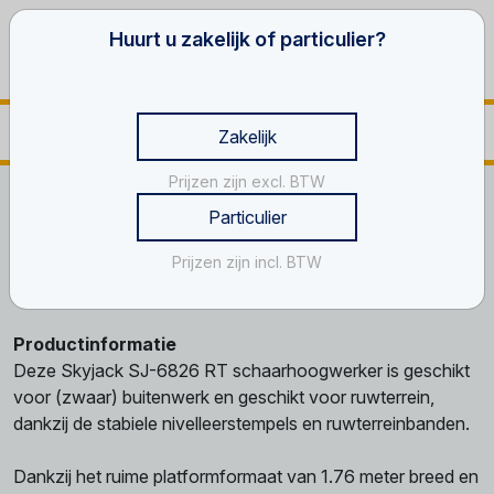
Huurt u zakelijk of particulier?
Zakelijk
Prijzen zijn excl. BTW
Home
Werken op hoogte
Schaar hoogwerkers
Particulier
Schaar, 10 m, ruwterrein
Prijzen zijn incl. BTW
Schaar, 10 m, ruwterrein
Productinformatie
Deze Skyjack SJ-6826 RT schaarhoogwerker is geschikt
voor (zwaar) buitenwerk en geschikt voor ruwterrein,
dankzij de stabiele nivelleerstempels en ruwterreinbanden.
Dankzij het ruime platformformaat van 1.76 meter breed en