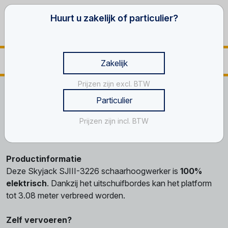
Huurt u zakelijk of particulier?
Zakelijk
Prijzen zijn excl. BTW
Home
Werken op hoogte
Schaar hoogwerkers
Particulier
Schaar, 10 m, smal
Prijzen zijn incl. BTW
Schaar, 10 m, smal
Productinformatie
Deze Skyjack SJIII-3226 schaarhoogwerker is
100%
elektrisch
. Dankzij het uitschuifbordes kan het platform
tot 3.08 meter verbreed worden.
Zelf vervoeren?