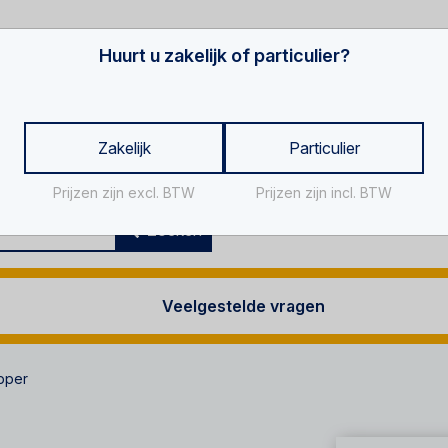
Huurt u zakelijk of particulier?
Zakelijk
Particulier
Prijzen zijn excl. BTW
Prijzen zijn incl. BTW
Za
Zoeken
Veelgestelde vragen
ipper