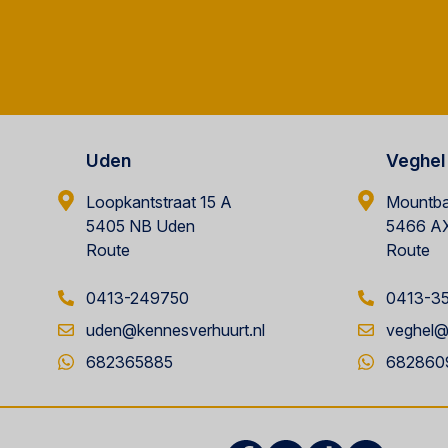
Uden
Veghel
Loopkantstraat 15 A
Mountba
5405 NB Uden
5466 AX
Route
Route
0413-249750
0413-3
uden@kennesverhuurt.nl
veghel@
682365885
682860