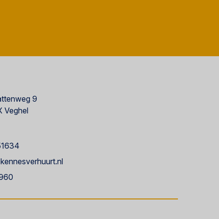
ttenweg 9
 Veghel
51634
kennesverhuurt.nl
960