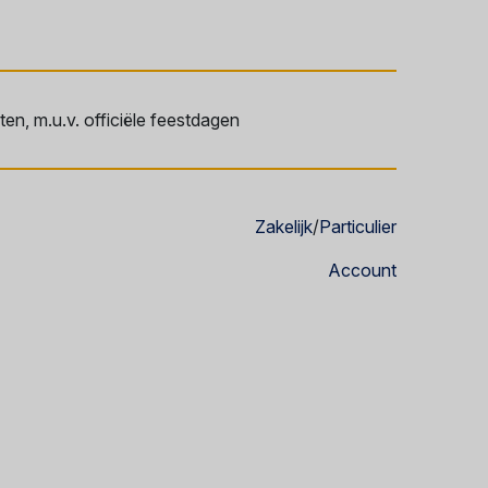
en, m.u.v. officiële feestdagen
Zakelijk
/
Particulier
Account