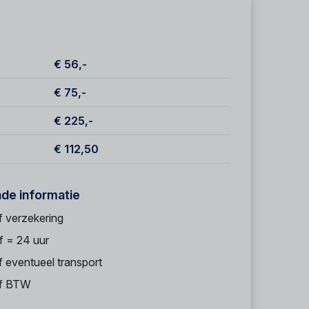
€ 56,-
€ 75,-
€ 225,-
€ 112,50
nde informatie
f verzekering
f = 24 uur
f eventueel transport
ef BTW