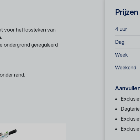
Prijzen
4 uur
kt voor het lossteken van
.
Dag
de ondergrond gereguleerd
Week
Weekend
zonder rand.
Aanvulle
Exclusie
Dagtarie
Exclusie
Exclusi