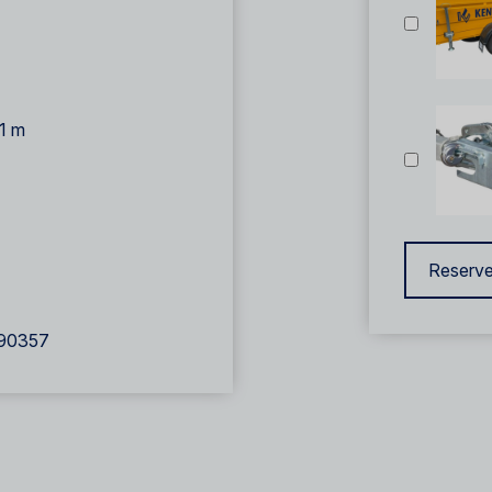
1 m
Reserve
90357