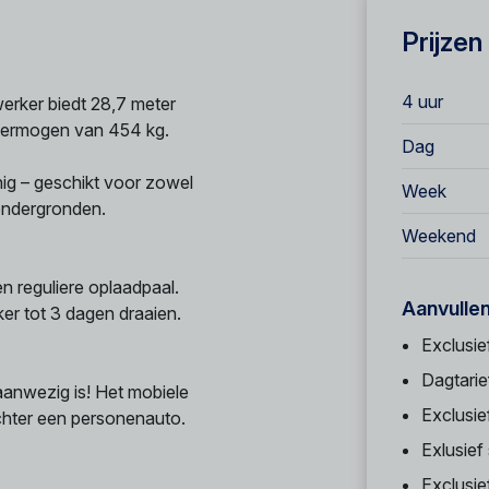
Prijzen
4 uur
erker biedt 28,7 meter
fvermogen van 454 kg.
Dag
uinig – geschikt voor zowel
Week
 ondergronden.
Weekend
n reguliere oplaadpaal.
Aanvulle
ker tot 3 dagen draaien.
Exclusie
Dagtarie
anwezig is! Het mobiele
Exclusie
chter een personenauto.
Exlusief
Exclusi