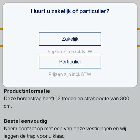
Huurt u zakelijk of particulier?
Zakelijk
Prijzen zijn excl. BTW
Home
Verkoop
Bordestrappen
Trap, 12 treden
Particulier
Trap, 12 treden
Prijzen zijn incl. BTW
Productinformatie
Deze bordestrap heeft 12 treden en strahoogte van 300
cm.
Bestel eenvoudig
Neem contact op met een van onze vestigingen en wij
leggen de trap voor u klaar.