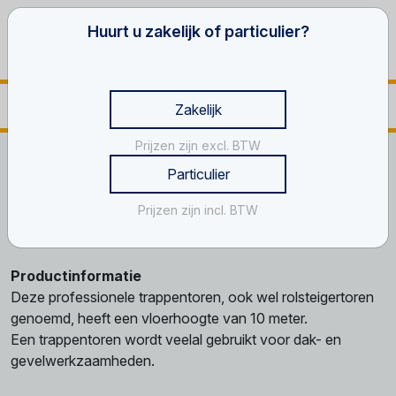
Huurt u zakelijk of particulier?
Zakelijk
Prijzen zijn excl. BTW
Home
Werken op hoogte
Rolsteigers
Particulier
Trappentoren, 10.20 meter
Prijzen zijn incl. BTW
Trappentoren, 10.20 meter
Productinformatie
Deze professionele trappentoren, ook wel rolsteigertoren
genoemd, heeft een vloerhoogte van 10 meter.
Een trappentoren wordt veelal gebruikt voor dak- en
gevelwerkzaamheden.