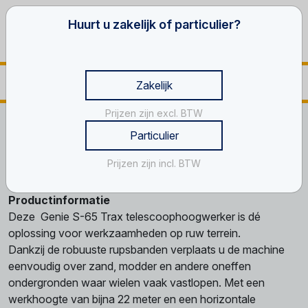
Huurt u zakelijk of particulier?
Zakelijk
Prijzen zijn excl. BTW
Home
Werken op hoogte
Trax hoogwerkers
Trax, 22 m
Particulier
Trax, 22 m
Prijzen zijn incl. BTW
Productinformatie
Deze Genie S-65 Trax telescoophoogwerker is dé
oplossing voor werkzaamheden op ruw terrein.
Dankzij de robuuste rupsbanden verplaats u de machine
eenvoudig over zand, modder en andere oneffen
ondergronden waar wielen vaak vastlopen. Met een
werkhoogte van bijna 22 meter en een horizontale