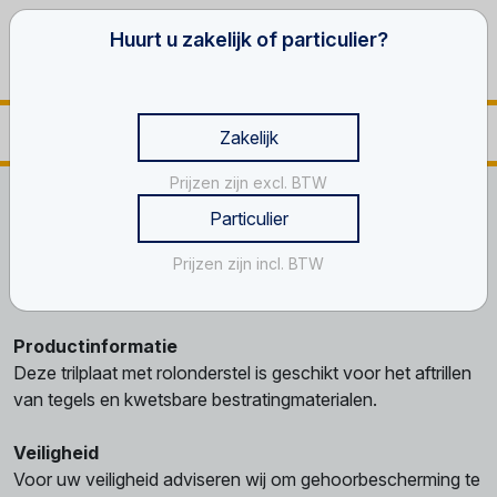
Huurt u zakelijk of particulier?
Zakelijk
Prijzen zijn excl. BTW
Home
Gereedschappen
Steen- en beton
Particulier
Trilplaat met rollers
Prijzen zijn incl. BTW
Trilplaat met rollers
Productinformatie
Deze trilplaat met rolonderstel is geschikt voor het aftrillen
van tegels en kwetsbare bestratingmaterialen.
Veiligheid
Voor uw veiligheid adviseren wij om gehoorbescherming te