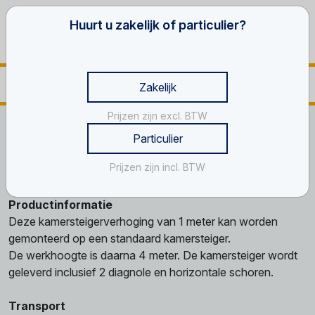
Huurt u zakelijk of particulier?
Zakelijk
Prijzen zijn excl. BTW
Home
Werken op hoogte
Kamersteiger
Verhoging, 1 m
Particulier
Verhoging, 1 m
Prijzen zijn incl. BTW
Productinformatie
Deze kamersteigerverhoging van 1 meter kan worden
gemonteerd op een standaard kamersteiger.
De werkhoogte is daarna 4 meter. De kamersteiger wordt
geleverd inclusief 2 diagnole en horizontale schoren.
Transport