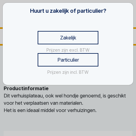
Huurt u zakelijk of particulier?
Zakelijk
Prijzen zijn excl. BTW
Home
Gereedschappen
Thuisklussen
Verhuisplateau
Particulier
Verhuisplateau
Prijzen zijn incl. BTW
Productinformatie
Dit verhuisplateau, ook wel hondje genoemd, is geschikt
voor het verplaatsen van materialen.
Het is een ideaal middel voor verhuizingen.